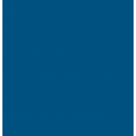
moderne
Comment identifier l’équilibre parfait pour un PC portable gamer d’exception
Les piliers fondamentaux d’une station de jeu haute performance
L’évolution du paysage technologique en 2026 et l’ascension de Nexa
L’analyse comparative des solutions les plus fiables pour sécuriser votre
smartphone
Analyse comparative et décryptage technique des performances GPU
L’Analyse Comparative Stratégique des Meilleurs Processeurs Graphiques
Analyse comparative des performances et architectures GPU de référence
Décryptage des tendances blockchain pour l’investisseur averti
Pourquoi les forums blockchain redéfinissent l’expertise sectorielle
Au-delà du score, un levier stratégique pour la durabilité et la confiance des
consommateurs
L’architecture invisible qui redéfinit les frontières de l’efficacité numérique
maîtriser les enjeux de l’autonomie nomade pour les professionnels connectés.
L’analyse experte pour confronter les performances des cartes graphiques
le tableau de bord indispensable pour l’autonomie de vos outils Stihl
pourquoi franchir le cap du forfait 5G
La synergie parfaite entre performance système et protection proactive
Maîtriser les Enjeux de la Puissance de Calcul Moderne
l’analyse comparative experte des architectures graphiques de pointe
Analyse approfondie et comparaison des performances graphiques de pointe
L’évolution du tactile écran : Performance et sensations haptiques
Performance et précision : Les nouvelles frontières du tactile écran
Maison intelligente : l’impact concret des objets connectés sur votre confort
Pourquoi les forums blockchain dictent l’avenir de l’écosystème
anticiper les points de rupture pour garantir la pérennité de vos infrastructures
Maîtrisez la Précision du Calcul d’Autonomie de vos Batteries