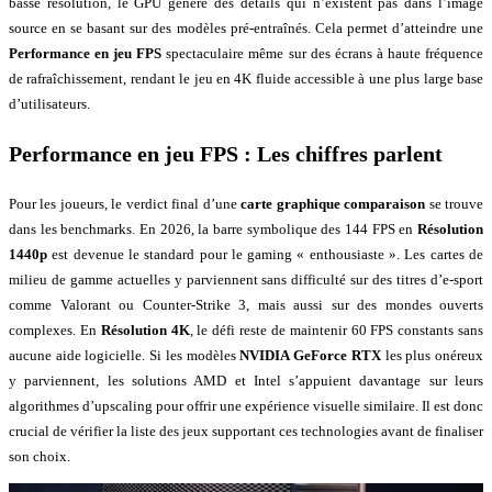
basse résolution, le GPU génère des détails qui n’existent pas dans l’image
source en se basant sur des modèles pré-entraînés. Cela permet d’atteindre une
Performance en jeu FPS
spectaculaire même sur des écrans à haute fréquence
de rafraîchissement, rendant le jeu en 4K fluide accessible à une plus large base
d’utilisateurs.
Performance en jeu FPS
: Les chiffres parlent
Pour les joueurs, le verdict final d’une
carte graphique comparaison
se trouve
dans les benchmarks. En 2026, la barre symbolique des 144 FPS en
Résolution
1440p
est devenue le standard pour le gaming « enthousiaste ». Les cartes de
milieu de gamme actuelles y parviennent sans difficulté sur des titres d’e-sport
comme Valorant ou Counter-Strike 3, mais aussi sur des mondes ouverts
complexes. En
Résolution 4K
, le défi reste de maintenir 60 FPS constants sans
aucune aide logicielle. Si les modèles
NVIDIA GeForce RTX
les plus onéreux
y parviennent, les solutions AMD et Intel s’appuient davantage sur leurs
algorithmes d’upscaling pour offrir une expérience visuelle similaire. Il est donc
crucial de vérifier la liste des jeux supportant ces technologies avant de finaliser
son choix.