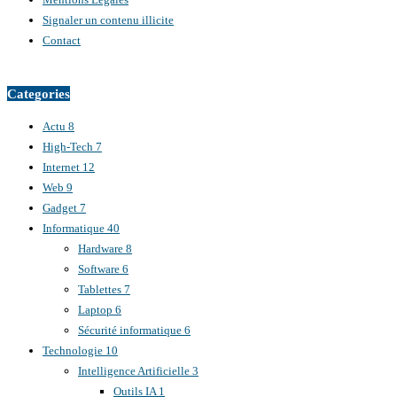
Signaler un contenu illicite
Contact
Categories
Actu
8
High-Tech
7
Internet
12
Web
9
Gadget
7
Informatique
40
Hardware
8
Software
6
Tablettes
7
Laptop
6
Sécurité informatique
6
Technologie
10
Intelligence Artificielle
3
Outils IA
1