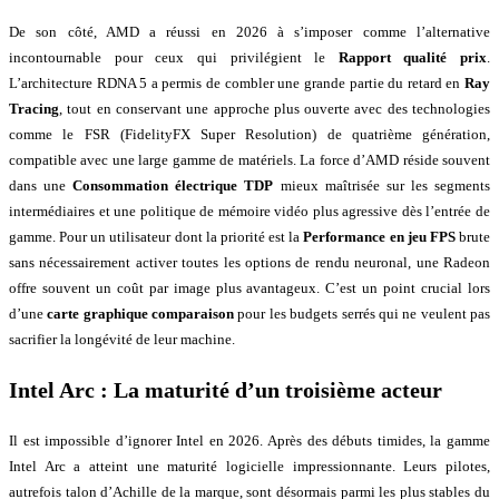
De son côté, AMD a réussi en 2026 à s’imposer comme l’alternative
incontournable pour ceux qui privilégient le
Rapport qualité
prix
.
L’architecture RDNA 5 a permis de combler une grande partie du retard en
Ray
Tracing
, tout en conservant une approche plus ouverte avec des technologies
comme le FSR (FidelityFX Super Resolution) de quatrième génération,
compatible avec une large gamme de matériels. La force d’AMD réside souvent
dans une
Consommation électrique TDP
mieux maîtrisée sur les segments
intermédiaires et une politique de mémoire vidéo plus agressive dès l’entrée de
gamme. Pour un utilisateur dont la priorité est la
Performance en jeu FPS
brute
sans nécessairement activer toutes les options de rendu neuronal, une Radeon
offre souvent un coût par image plus avantageux. C’est un point crucial lors
d’une
carte graphique comparaison
pour les budgets serrés qui ne veulent pas
sacrifier la longévité de leur machine.
Intel Arc : La maturité d’un troisième acteur
Il est impossible d’ignorer Intel en 2026. Après des débuts timides, la gamme
Intel Arc a atteint une maturité logicielle impressionnante. Leurs pilotes,
autrefois talon d’Achille de la marque, sont désormais parmi les plus stables du