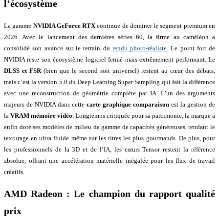
l’écosystème
La gamme
NVIDIA GeForce RTX
continue de dominer le segment premium en
2026. Avec le lancement des dernières séries 60, la firme au caméléon a
consolidé son avance sur le terrain du
rendu photo-réaliste
. Le point fort de
NVIDIA reste son écosystème logiciel fermé mais extrêmement performant. Le
DLSS et FSR
(bien que le second soit universel) restent au cœur des débats,
mais c’est la version 5.0 du Deep Learning Super Sampling qui fait la différence
avec une reconstruction de géométrie complète par IA. L’un des arguments
majeurs de NVIDIA dans cette
carte graphique comparaison
est la gestion de
la
VRAM mémoire vidéo
. Longtemps critiquée pour sa parcimonie, la marque a
enfin doté ses modèles de milieu de gamme de capacités généreuses, rendant le
texturage en ultra fluide même sur les titres les plus gourmands. De plus, pour
les professionnels de la 3D et de l’IA, les cœurs Tensor restent la référence
absolue, offrant une accélération matérielle inégalée pour les flux de travail
créatifs.
AMD Radeon : Le champion du
rapport qualité
prix