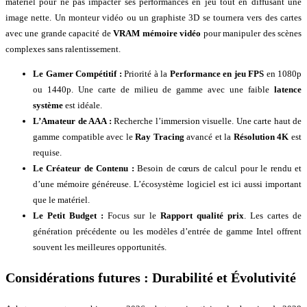
matériel pour ne pas impacter ses performances en jeu tout en diffusant une
image nette. Un monteur vidéo ou un graphiste 3D se tournera vers des cartes
avec une grande capacité de
VRAM mémoire vidéo
pour manipuler des scènes
complexes sans ralentissement.
Le Gamer Compétitif :
Priorité à la
Performance en jeu FPS
en 1080p
ou 1440p. Une carte de milieu de gamme avec une faible
latence
système
est idéale.
L’Amateur de AAA :
Recherche l’immersion visuelle. Une carte haut de
gamme compatible avec le
Ray Tracing
avancé et la
Résolution 4K
est
requise.
Le Créateur de Contenu :
Besoin de cœurs de calcul pour le rendu et
d’une mémoire généreuse. L’écosystème logiciel est ici aussi important
que le matériel.
Le Petit Budget :
Focus sur le
Rapport qualité
prix
. Les cartes de
génération précédente ou les modèles d’entrée de gamme Intel offrent
souvent les meilleures opportunités.
Considérations futures : Durabilité et Évolutivité