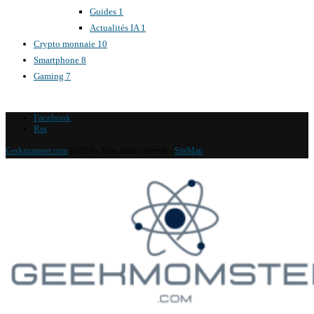
Guides
1
Actualités IA
1
Crypto monnaie
10
Smartphone
8
Gaming
7
Facebook
Rss
Geekmomster.com
@2019 - Tous droits réservés -
SiteMap