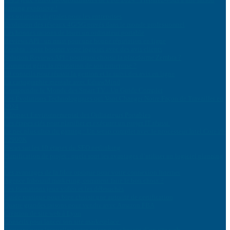
gaming explosive !
Les solutions digitales pour les entreprises
Évolution des réseaux 4G/5G privés dans le monde professionnel
Les bonnes raisons de louer un ordinateur portable
Reviews API : un must pour une bonne réputation en ligne
Zembra : pour booster votre logiciel avec des avis clients
Solution Reviews API : pourquoi choisir la plateforme Zembra ?
Comment gérer la réputation de son entreprise ?
10 conseils pour réussir la gestion et le suivi des avis en ligne
La cartographie mentale avec EdrawMind
Comprendre le Monde des Smart TV : Un Guide Complet
Les Évolutions Technologiques qui Vont Changer Notre Façon de Travailler en
2024
L’Impact Environnemental des Ordinateurs Portables
Les étapes clés pour planifier et exécuter un projet IT réussi.
Le nec plus ultra du gaming : Un setup complet avec le processeur Intel Core i9-
12900K
Focus sur les 10 étapes du SEO netlinking
Planification de projet : quels sont les avantages d’utiliser un logiciel planning
?
Les avantages de la fibre optique pour votre connexion Internet
Agence Inbound marketing, comment faire le bon choix ?
Les formations jeux vidéo et les débouchés
Guide pratique pour bien choisir une autorité de certification
Quatre grandes raisons pour vendre avec Amazon FBA
Création de site web à Lyon
Conseils pour lancer son site marketplace
3 raisons pour lesquelles votre entreprise a besoin d’un site web