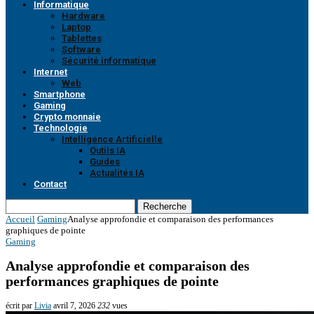
Informatique
Hardware
Laptop
Tablettes
Software
Sécurité informatique
Internet
Web
Smartphone
Gaming
Crypto monnaie
Technologie
Intelligence Artificielle
Outils IA
Guides
Actualités IA
Contact
Recherche
Accueil
Gaming
Analyse approfondie et comparaison des performances
graphiques de pointe
Gaming
Analyse approfondie et comparaison des
performances graphiques de pointe
écrit par
Livia
avril 7, 2026
232
vues