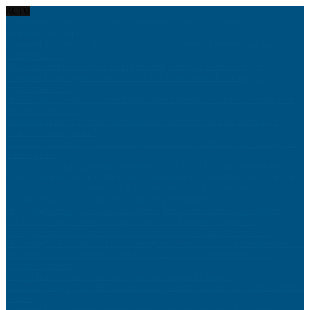
ACTU
Comment identifier et analyser les tendances macroéconomiques qui
influencent la crypto ?
Comment identifier et bloquer efficacement les cookies traceurs qui espionnent
vos habitudes ?
Où trouver des pièces détachées pour smartphones de toutes marques
Comment l’intelligence artificielle va-t-elle transformer le trading de
cryptomonnaies ?
Quelles sont les nouvelles certifications professionnelles en IA à obtenir pour
booster votre CV ?
Comment utiliser l’IA pour vulgariser des textes complexes sans dénaturer
l’information originale ?
Quel outil d’IA pour la création de guides utilisateur utiliser pour vos logiciels
d’entreprise ?
L’investissement programmé : la méthode pour lisser la volatilité boursière
Whois domaine : comprendre le fonctionnement et l’utilité de cette recherche
Maîtriser les enjeux techniques et l’optimisation de la performance des cellules
Le catalyseur d’une collaboration agile et performante
Décryptage technique et solutions pour optimiser une connexion instable
Les solutions incontournables pour une protection mobile optimale
L’analyse experte de la révolution lithium-ion dans l’industrie moderne
Décryptage d’une suprématie technologique au service de la performance brute
Pourquoi la montre connectée est devenue l’accessoire indispensable de
l’homme moderne
Réconcilier innovation technologique et stratégie de marque
Pourquoi l’usage d’un VPN devient un impératif pour la protection des données
locales
Comment l’écosystème connecté redéfinit les standards de l’art de vivre