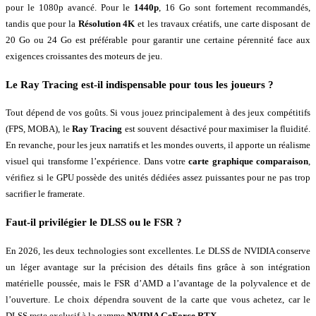
pour le 1080p avancé. Pour le
1440p
, 16 Go sont fortement recommandés,
tandis que pour la
Résolution 4K
et les travaux créatifs, une carte disposant de
20 Go ou 24 Go est préférable pour garantir une certaine pérennité face aux
exigences croissantes des moteurs de jeu.
Le
Ray Tracing
est-il indispensable pour tous les joueurs ?
Tout dépend de vos goûts. Si vous jouez principalement à des jeux compétitifs
(FPS, MOBA), le
Ray Tracing
est souvent désactivé pour maximiser la fluidité.
En revanche, pour les jeux narratifs et les mondes ouverts, il apporte un réalisme
visuel qui transforme l’expérience. Dans votre
carte graphique comparaison
,
vérifiez si le GPU possède des unités dédiées assez puissantes pour ne pas trop
sacrifier le framerate.
Faut-il privilégier le DLSS ou le FSR ?
En 2026, les deux technologies sont excellentes. Le DLSS de NVIDIA conserve
un léger avantage sur la précision des détails fins grâce à son intégration
matérielle poussée, mais le FSR d’AMD a l’avantage de la polyvalence et de
l’ouverture. Le choix dépendra souvent de la carte que vous achetez, car le
DLSS reste exclusif à la gamme
NVIDIA GeForce RTX
.