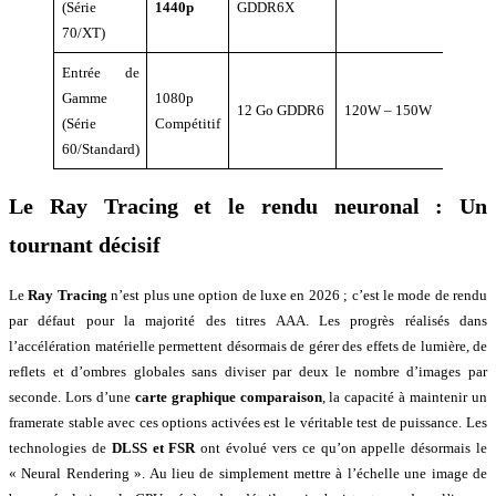
(Série
1440p
GDDR6X
prix
70/XT)
équili
Entrée de
Faible
Gamme
1080p
chauff
12 Go GDDR6
120W – 150W
(Série
Compétitif
prix
60/Standard)
access
Le
Ray Tracing
et le rendu neuronal : Un
tournant décisif
Le
Ray Tracing
n’est plus une option de luxe en 2026 ; c’est le mode de rendu
par défaut pour la majorité des titres AAA. Les progrès réalisés dans
l’accélération matérielle permettent désormais de gérer des effets de lumière, de
reflets et d’ombres globales sans diviser par deux le nombre d’images par
seconde. Lors d’une
carte graphique comparaison
, la capacité à maintenir un
framerate stable avec ces options activées est le véritable test de puissance. Les
technologies de
DLSS et FSR
ont évolué vers ce qu’on appelle désormais le
« Neural Rendering ». Au lieu de simplement mettre à l’échelle une image de