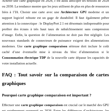
Acheter une carte graphique en 2026, c’est aussi anticiper les besoins de 2028
ou 2030. La tendance montre que les jeux utilisent de plus en plus de ressources
liées à l’IA. Choisir une carte avec une
Architecture GPU
moderne et un
support logiciel robuste est un gage de durabilité. Il faut également prêter
attention à la connectique : le DisplayPort 2.1 est désormais indispensable pour
profiter des écrans à très haut taux de rafraîchissement sans compression
d’image. Enfin, la question de l’alimentation ne doit pas être négligée. Les
nouveaux standards de connecteurs de puissance exigent des alimentations
modernes. Une
carte graphique comparaison
sérieuse doit inclure le coût
caché d’une éventuelle mise à niveau du bloc d’alimentation si le
Consommation électrique TDP
de la nouvelle carte dépasse les capacités de
votre installation actuelle.
FAQ : Tout savoir sur la comparaison de cartes
graphiques
Pourquoi
carte graphique comparaison
est important ?
Effectuer une
carte graphique comparaison
est crucial car le marché des GPU
est extrêmement segmenté en 2026. Entre les différences d’architectures, les