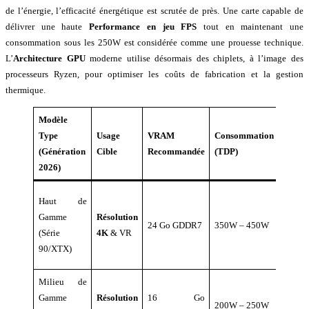
de l’énergie, l’efficacité énergétique est scrutée de près. Une carte capable de
délivrer une haute
Performance en jeu FPS
tout en maintenant une
consommation sous les 250W est considérée comme une prouesse technique.
L’
Architecture GPU
moderne utilise désormais des chiplets, à l’image des
processeurs Ryzen, pour optimiser les coûts de fabrication et la gestion
thermique.
Modèle
Type
Usage
VRAM
Consommation
Points
(Génération
Cible
Recommandée
(TDP)
Forts
2026)
Ray
Haut de
Traci
Gamme
Résolution
24 Go GDDR7
350W – 450W
intégra
(Série
4K
& VR
IA
90/XTX)
avanc
Milieu de
Rappo
Gamme
Résolution
16 Go
qualit
200W – 250W