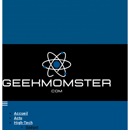
Les astuces pour trouver la musique parfaite pour votre vidéo TikTok
Les 10 plus grandes tendances futures du secteur manufacturier.
Choisir le bon outil d’automatisation des tests logiciels
Comment vérifier si un câble HDMI fonctionne ?
Le rôle de Google E.A.T dans le SEO d’aujourd’hui et de demain
Les conseils pour réussir la gouvernance de l’information
Le sac papier personnalisé : un article publicitaire efficace et pratique
Un site multilingue : pourquoi et comment ?
Les cryptomonnaies prometteuses en 2022 : lesquelles ?
Accueil
Actu
High-Tech
Gadget