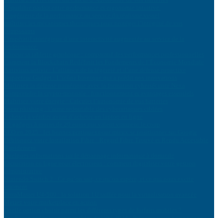
l’équilibre parfait entre performance et ergonomie intuitive.
l’ingénierie de la performance au service du réalisme visuel
maîtriser les mécanismes thermiques pour protéger l’intégrité de vos
composants
l’impératif stratégique d’une interactivité augmentée au service de la
performance.
Choisir sa tablette graphique : comparatif des performances professionnelles
Comment la Blockchain Redéfinit les Fondements de l’Économie Mondiale
Antivirus antivir : L’alliance de la légèreté et d’une défense proactive
Inspecteur Gadget : L’icône bionique qui a prédit nos innovations
Maîtrisez la défense numérique avec la formation cybersécurité Nexa
Comprendre la crypto-monnaie : fonctionnement et avantages essentiels
Maîtrisez votre énergie : Calculer l’autonomie de vos batteries
Spear phishing : l’arme redoutable des cyberattaques ciblées
5 choses à vérifier avant d’acheter un laptop en ligne
10 gadgets à moins de 20 euros qui valent vraiment le coup
SEO en 2025 : les bonnes pratiques pour mieux se positionner sur Google
Débloquez votre Installation Fibre : Regard Fibre Trouvé et Rendu Accessible
Rapidement
Quelques informations sur le dépannage informatique à domicile
Facturation en ligne pour électriciens : comment digitaliser votre gestion
administrative
Nintendo Switch 2 : Ce qu’on sait, ce qu’on espère, et ce qui nous excite
vraiment
TerraMaster U4-500 : la solution 1U taillée pour la virtualisation avancée
Mettez votre marketplace en action
Quelle option choisir parmi les différents types de forfaits mobiles ?
Les 5 jeux vidéo incontournables de l’été 2024 : Préparez-vous à une saison