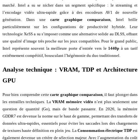
marché. Intel a su se nicher dans un segment spécifique : le streaming et
l’encodage vidéo ultra-rapide grâce à des encodeurs AV1 de nouvelle
génération. Dans une
carte graphique comparaison
, Intel brille
particulièrement sur les configurations de productivité hybride. Leur
technologie XeSS a su s’imposer comme une alternative solide au DLSS, offrant
une qualité d’image très proche sur les jeux compatibles. Pour le grand public,
Intel représente souvent la meilleure porte d’entrée vers le
1440p
à un tarif
extrêmement compétitif, bousculant l’hégémonie du duo traditionnel.
Analyse technique : VRAM, TDP et
Architecture
GPU
Pour bien comprendre cette
carte graphique comparaison
, il faut plonger dans
les entrailles techniques. La
VRAM mémoire vidéo
n’est plus seulement une
question de quantité (Go), mais de bande passante. En 2026, la mémoire
GDDR7 est devenue la norme sur le haut de gamme, permettant des transferts de
données ultra-rapides, essentiels pour éviter les saccades lors des chargements
de textures haute définition en plein jeu. La
Consommation électrique TDP
est
également devenue un critère de sélection majeur. Avec l’augmentation du coût